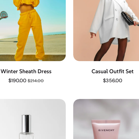
Winter Sheath Dress
Casual Outfit Set
$
190.00
$
356.00
$
214.00