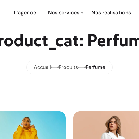
l
L’agence
Nos services
Nos réalisations
roduct_cat: Perfu
Accueil
Produits
Perfume