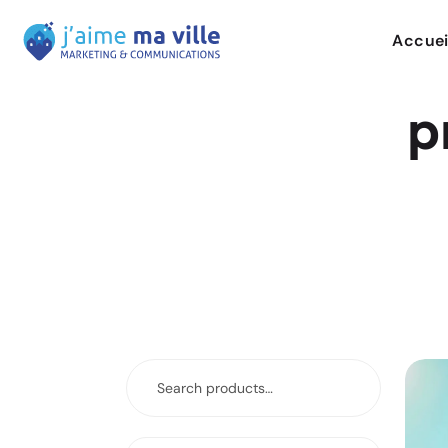
Accuei
p